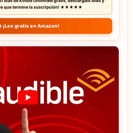
0 días de Kindle Unlimited gratis, descárgalo todo y
s de que termine la suscripción! ★★★★★
 ¡Lee gratis en Amazon!