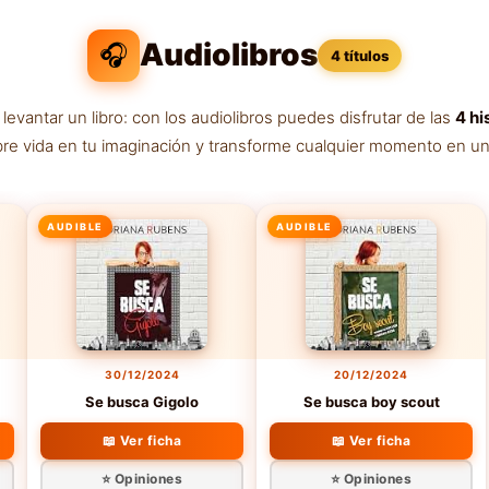
Audiolibros
🎧
4 títulos
antar un libro: con los audiolibros puedes disfrutar de las
4 hi
bre vida en tu imaginación y transforme cualquier momento en una
AUDIBLE
AUDIBLE
30/12/2024
20/12/2024
Se busca Gigolo
Se busca boy scout
📖 Ver ficha
📖 Ver ficha
⭐ Opiniones
⭐ Opiniones