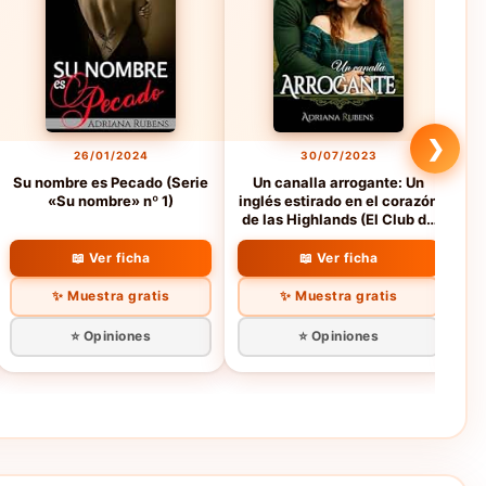
❯
26/01/2024
30/07/2023
Su nombre es Pecado (Serie
Un canalla arrogante: Un
«Su nombre» nº 1)
inglés estirado en el corazón
de las Highlands (El Club de
ro
los Canallas nº 2)
ép
📖 Ver ficha
📖 Ver ficha
✨ Muestra gratis
✨ Muestra gratis
⭐ Opiniones
⭐ Opiniones