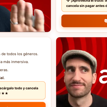
¡Aprovecha el truco: 9
cancela sin pagar ante

s de todos los géneros.
ia más inmersiva.
eras.
al.
escárgalo todo y cancela
★★★★★