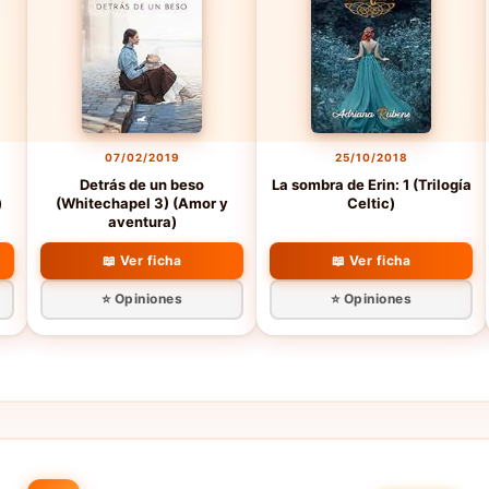
07/02/2019
25/10/2018
Detrás de un beso
La sombra de Erin: 1 (Trilogía
)
(Whitechapel 3) (Amor y
Celtic)
aventura)
📖 Ver ficha
📖 Ver ficha
⭐ Opiniones
⭐ Opiniones