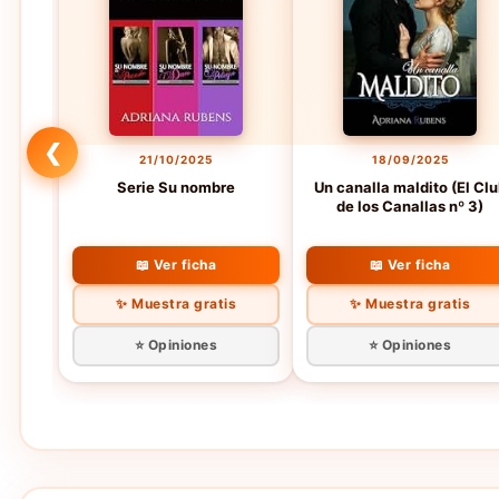
❮
21/10/2025
18/09/2025
Serie Su nombre
Un canalla maldito (El Cl
de los Canallas nº 3)
📖 Ver ficha
📖 Ver ficha
✨ Muestra gratis
✨ Muestra gratis
⭐ Opiniones
⭐ Opiniones