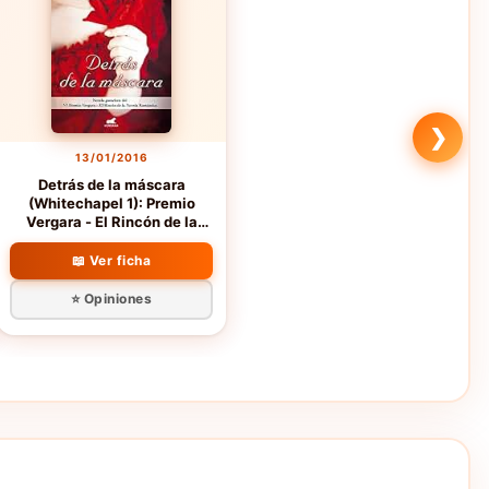
❯
13/01/2016
Detrás de la máscara
(Whitechapel 1): Premio
Vergara - El Rincón de la
Novela Romántica 2016
(Amor y aventura)
📖 Ver ficha
⭐ Opiniones