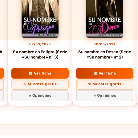
07/03/2025
30/06/2024
ub
Su nombre es Peligro (Serie
Su nombre es Deseo (Serie
«Su nombre» nº 3)
«Su nombre» nº 2)
📖 Ver ficha
📖 Ver ficha
✨ Muestra gratis
✨ Muestra gratis
⭐ Opiniones
⭐ Opiniones