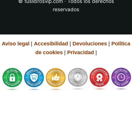
© tuslibrosvip.com · Todos los derechos
reservados
Aviso legal
|
Accesibilidad
|
Devoluciones
|
Política
de cookies
|
Privacidad
|