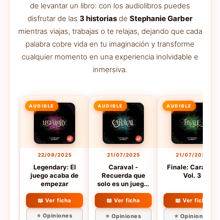
de levantar un libro: con los audiolibros puedes
disfrutar de las
3 historias
de
Stephanie Garber
mientras viajas, trabajas o te relajas, dejando que cada
palabra cobre vida en tu imaginación y transforme
cualquier momento en una experiencia inolvidable e
inmersiva.
AUDIBLE
AUDIBLE
AUDIBLE
22/09/2025
21/07/2025
21/07/2025
Legendary: El
Caraval -
Finale: Caraval,
juego acaba de
Recuerda que
Vol. 3
empezar
solo es un juego:
Caraval, Vol. 1
📖 Ver ficha
📖 Ver ficha
📖 Ver ficha
⭐ Opiniones
⭐ Opiniones
⭐ Opiniones