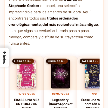
Stephanie Garber
en papel, una selección
imprescindible para los amantes de su obra. Aquí
encontrarás todos sus
títulos ordenados
cronológicamente, del más reciente al más antiguo
,
para que sigas su evolución literaria paso a paso.
Navega, compara y disfruta de su trayectoria como
nunca antes.
→
Index
LIBRO DE BOLSILLO
LIBRO DE BOLSILLO
TAPA BLANDA
17/06/2025
09/07/2024
N/D
ERASE UNA VEZ
Legendary
Érase una vez un
UN CORAZON
(Books4pocket
corazón roto