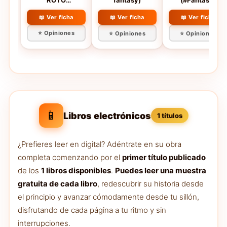
ROTO
fantasy)
(#Fantasy)
(Books4pocket
narrativa)
📖 Ver ficha
📖 Ver ficha
📖 Ver ficha
⭐ Opiniones
⭐ Opiniones
⭐ Opiniones
📱
Libros electrónicos
1 títulos
¿Prefieres leer en digital? Adéntrate en su obra
completa comenzando por el
primer título publicado
de los
1 libros disponibles
.
Puedes leer una muestra
gratuita de cada libro
, redescubrir su historia desde
el principio y avanzar cómodamente desde tu sillón,
disfrutando de cada página a tu ritmo y sin
interrupciones.