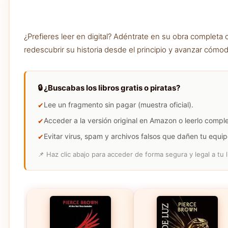
¿Prefieres leer en digital? Adéntrate en su obra complet
redescubrir su historia desde el principio y avanzar cómod
🔒 ¿Buscabas los libros gratis o piratas?
Lee un fragmento sin pagar (muestra oficial).
Acceder a la versión original en Amazon o leerlo compl
Evitar virus, spam y archivos falsos que dañen tu equip
📌 Haz clic abajo para acceder de forma segura y legal a tu l