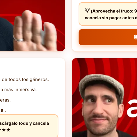
¡Aprovecha el truco: 9
cancela sin pagar ante

s de todos los géneros.
ia más inmersiva.
eras.
al.
escárgalo todo y cancela
★★★★★