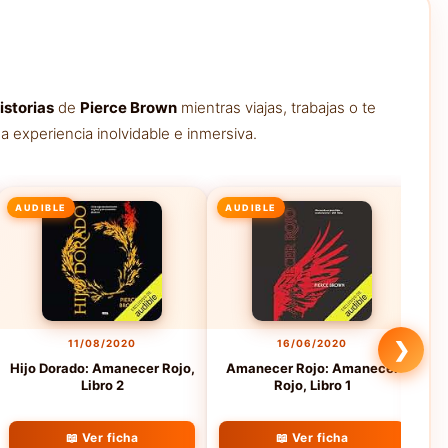
istorias
de
Pierce Brown
mientras viajas, trabajas o te
 experiencia inolvidable e inmersiva.
AUDIBLE
AUDIBLE
A
11/08/2020
16/06/2020
❯
Hijo Dorado: Amanecer Rojo,
Amanecer Rojo: Amanecer
A
Libro 2
Rojo, Libro 1
📖 Ver ficha
📖 Ver ficha