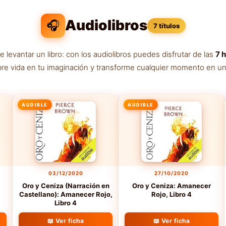
Audiolibros
🎧
7 títulos
evantar un libro: con los audiolibros puedes disfrutar de las
7 h
bre vida en tu imaginación y transforme cualquier momento en una
AUDIBLE
AUDIBLE
03/12/2020
27/10/2020
Oro y Ceniza (Narración en
Oro y Ceniza: Amanecer
Castellano): Amanecer Rojo,
Rojo, Libro 4
Libro 4
📖 Ver ficha
📖 Ver ficha