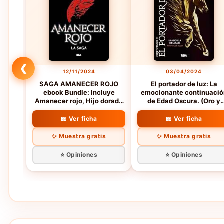
❮
12/11/2024
03/04/2024
SAGA AMANECER ROJO
El portador de luz: La
ebook Bundle: Incluye
emocionante continuació
Amanecer rojo, Hijo dorado
de Edad Oscura. (Oro y
y Mañana azul.
ceniza nº 3)
📖 Ver ficha
📖 Ver ficha
✨ Muestra gratis
✨ Muestra gratis
⭐ Opiniones
⭐ Opiniones