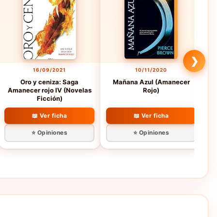
❯
16/09/2021
10/11/2020
Oro y ceniza: Saga
Mañana Azul (Amanecer
A
Amanecer rojo IV (Novelas
Rojo)
Ficción)
📖 Ver ficha
📖 Ver ficha
⭐ Opiniones
⭐ Opiniones