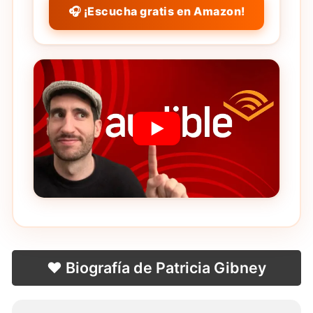
🎧 ¡Escucha gratis en Amazon!
❤️ Biografía de Patricia Gibney