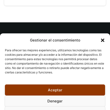
© tuslibrosvip.com · Todos los derechos
Gestionar el consentimiento
reservados
Para ofrecer las mejores experiencias, utilizamos tecnologías como las
cookies para almacenar y/o acceder a la información del dispositivo. El
consentimiento para estas tecnologías nos permitirá procesar datos
como el comportamiento de navegación o identificadores únicos en este
sitio. No dar el consentimiento o retirarlo puede afectar negativamente a
ciertas características y funciones.
Aviso legal
|
Accesibilidad
|
Devoluciones
|
Política
de cookies
|
Privacidad
|
Aceptar
Denegar