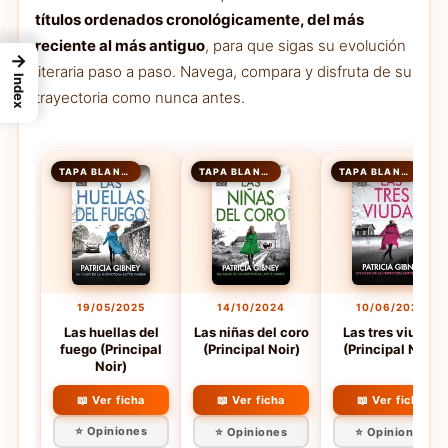
títulos ordenados cronológicamente, del más
reciente al más antiguo
, para que sigas su evolución
→
literaria paso a paso. Navega, compara y disfruta de su
Index
trayectoria como nunca antes.
TAPA BLANDA
TAPA BLANDA
TAPA BLANDA
19/05/2025
14/10/2024
10/06/2024
Las huellas del
Las niñas del coro
Las tres viudas
fuego (Principal
(Principal Noir)
(Principal Noir)
Noir)
📖 Ver ficha
📖 Ver ficha
📖 Ver ficha
⭐ Opiniones
⭐ Opiniones
⭐ Opiniones