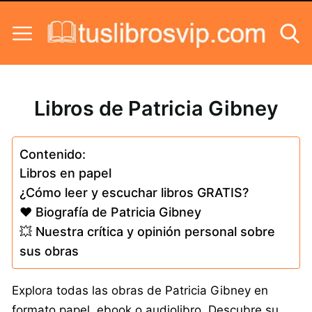
Skip to content
Libros de Patricia Gibney
Contenido:
Libros en papel
¿Cómo leer y escuchar libros GRATIS?
❤️ Biografía de Patricia Gibney
💥 Nuestra crítica y opinión personal sobre
sus obras
Explora todas las obras de Patricia Gibney en
formato papel, ebook o audiolibro. Descubre su