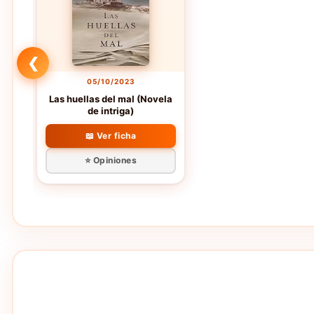
❮
05/10/2023
Las huellas del mal (Novela
de intriga)
📖 Ver ficha
⭐ Opiniones