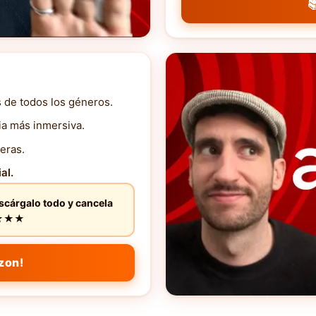

s de todos los géneros.
ia más inmersiva.
eras.
al.
escárgalo todo y cancela
★★★★★
zon!