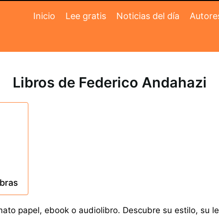
Inicio
Lee gratis
Noticias del día
Autore
Libros de Federico Andahazi
obras
to papel, ebook o audiolibro. Descubre su estilo, su le