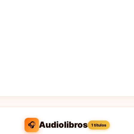
Audiolibros
🎧
1 títulos