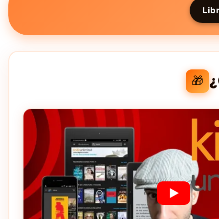
Lib
¿
🎁