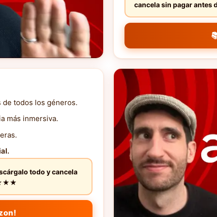
cancela sin pagar ante

s de todos los géneros.
ia más inmersiva.
eras.
al.
escárgalo todo y cancela
★★★★★
zon!