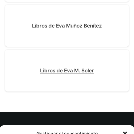
Libros de Eva Muñoz Benítez
Libros de Eva M. Soler
© tuslibrosvip.com · Todos los derechos
Gestionar el consentimiento