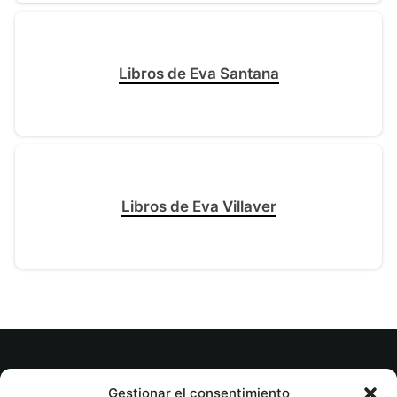
Libros de Eva Santana
Libros de Eva Villaver
© tuslibrosvip.com · Todos los derechos
Gestionar el consentimiento