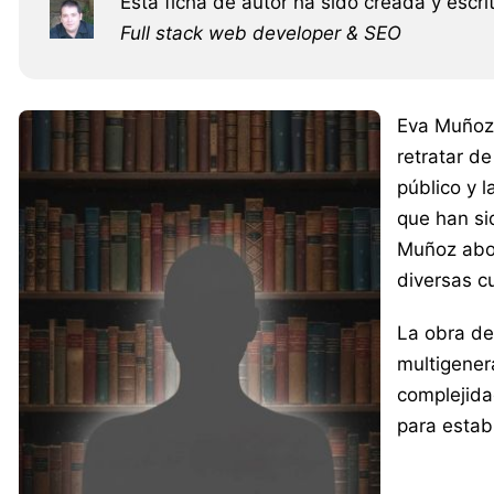
Esta ficha de autor ha sido creada y escri
Full stack web developer & SEO
Eva Muñoz 
retratar d
público y l
que han si
Muñoz abor
diversas cu
La obra de
multigener
complejida
para estab