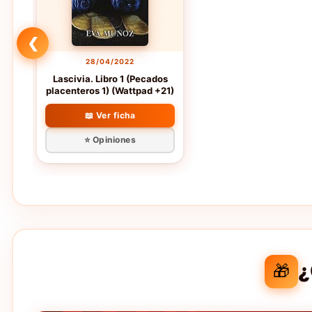
❮
28/04/2022
Lascivia. Libro 1 (Pecados
placenteros 1) (Wattpad +21)
📖 Ver ficha
⭐ Opiniones
¿
🎁