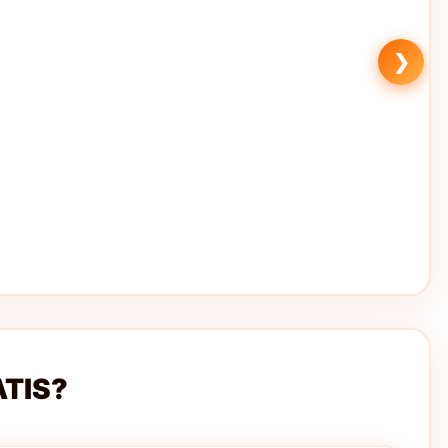
❯
ATIS?