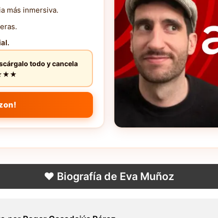
ia más inmersiva.
eras.
al.
escárgalo todo y cancela
★★★★★
zon!
❤️ Biografía de Eva Muñoz