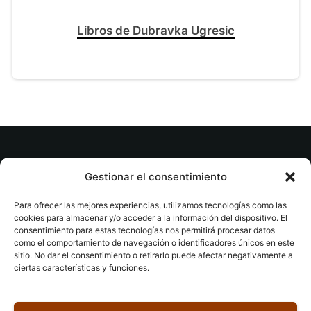
Libros de Dubravka Ugresic
© tuslibrosvip.com · Todos los derechos
Gestionar el consentimiento
reservados
Para ofrecer las mejores experiencias, utilizamos tecnologías como las
cookies para almacenar y/o acceder a la información del dispositivo. El
consentimiento para estas tecnologías nos permitirá procesar datos
como el comportamiento de navegación o identificadores únicos en este
sitio. No dar el consentimiento o retirarlo puede afectar negativamente a
ciertas características y funciones.
Aviso legal
|
Accesibilidad
|
Devoluciones
|
Política
de cookies
|
Privacidad
|