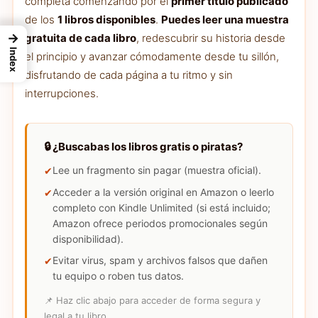
completa comenzando por el
primer título publicado
de los
1 libros disponibles
.
Puedes leer una muestra
→
gratuita de cada libro
, redescubrir su historia desde
Index
el principio y avanzar cómodamente desde tu sillón,
disfrutando de cada página a tu ritmo y sin
interrupciones.
🔒 ¿Buscabas los libros gratis o piratas?
Lee un fragmento sin pagar (muestra oficial).
Acceder a la versión original en Amazon o leerlo
completo con Kindle Unlimited (si está incluido;
Amazon ofrece periodos promocionales según
disponibilidad).
Evitar virus, spam y archivos falsos que dañen
tu equipo o roben tus datos.
📌 Haz clic abajo para acceder de forma segura y
legal a tu libro.