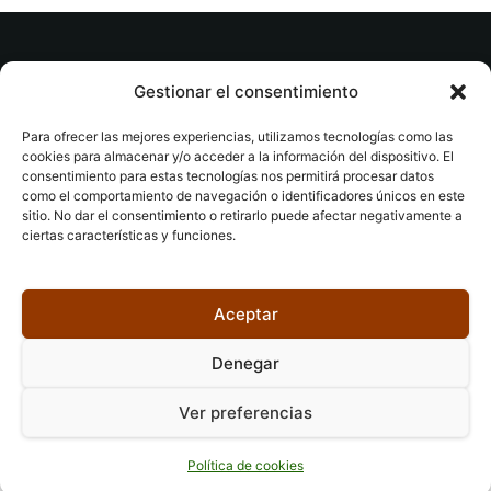
© tuslibrosvip.com · Todos los derechos
Gestionar el consentimiento
reservados
Para ofrecer las mejores experiencias, utilizamos tecnologías como las
cookies para almacenar y/o acceder a la información del dispositivo. El
consentimiento para estas tecnologías nos permitirá procesar datos
como el comportamiento de navegación o identificadores únicos en este
sitio. No dar el consentimiento o retirarlo puede afectar negativamente a
ciertas características y funciones.
Aviso legal
|
Accesibilidad
|
Devoluciones
|
Política
de cookies
|
Privacidad
|
Aceptar
Denegar
Ver preferencias
Política de cookies