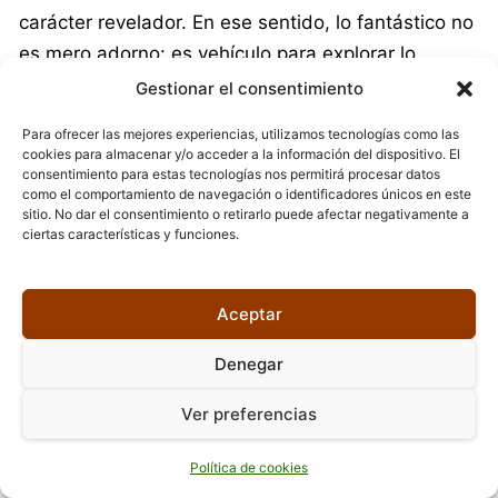
carácter revelador. En ese sentido, lo fantástico no
es mero adorno: es vehículo para explorar lo
insondable, lo reprimido y lo simbólico.
Gestionar el consentimiento
Puntos fuertes
Para ofrecer las mejores experiencias, utilizamos tecnologías como las
cookies para almacenar y/o acceder a la información del dispositivo. El
consentimiento para estas tecnologías nos permitirá procesar datos
Una de sus mayores fortalezas es la capacidad de
como el comportamiento de navegación o identificadores únicos en este
generar imágenes literarias potentes que perduran:
sitio. No dar el consentimiento o retirarlo puede afectar negativamente a
ciertas características y funciones.
escenas de asedio, encuentros con lo monstruoso,
descripciones limítrofes entre lo visible y lo
subterráneo. Esa fuerza visual dota a sus relatos
Aceptar
de impronta.
Denegar
Asimismo, su versatilidad entre géneros aporta
Ver preferencias
frescura: no se encasilla en una sola vía (fantasía
pura, novela histórica o relatos breves), sino que
Política de cookies
transita con audacia. Esa energía híbrida facilita