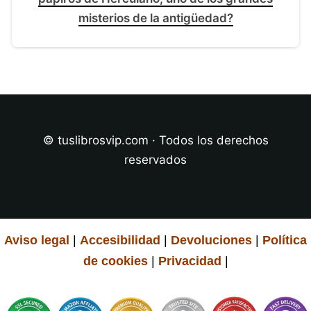
misterios de la antigüedad?
© tuslibrosvip.com · Todos los derechos
reservados
Aviso legal
|
Accesibilidad
|
Devoluciones
|
Política
de cookies
|
Privacidad
|