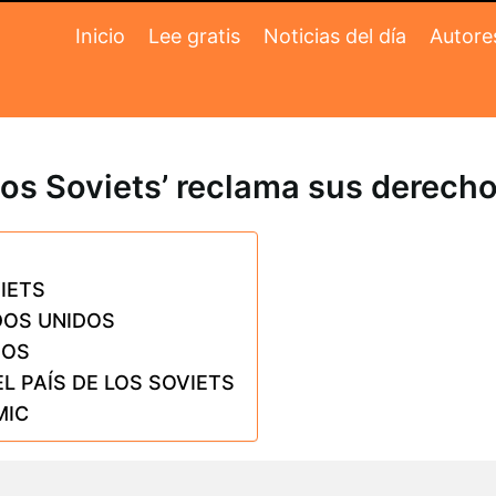
Inicio
Lee gratis
Noticias del día
Autore
e los Soviets’ reclama sus derec
VIETS
DOS UNIDOS
DOS
L PAÍS DE LOS SOVIETS
MIC