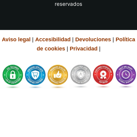
reservados
Aviso legal
|
Accesibilidad
|
Devoluciones
|
Política
de cookies
|
Privacidad
|