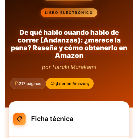
LIBRO ELECTRÓNICO
De qué hablo cuando hablo de
correr (Andanzas): ¿merece la
pena? Reseña y cómo obtenerlo en
Amazon
por Haruki Murakami
217 páginas
😍 ¡Leer en Amazon¡
Ficha técnica
📋