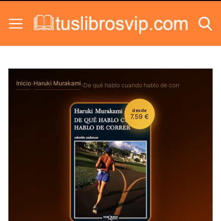
Skip to content
Inicio
Haruki Murakami
De qué hablo cuando hablo de correr (Andanzas)
desde
7.59 €