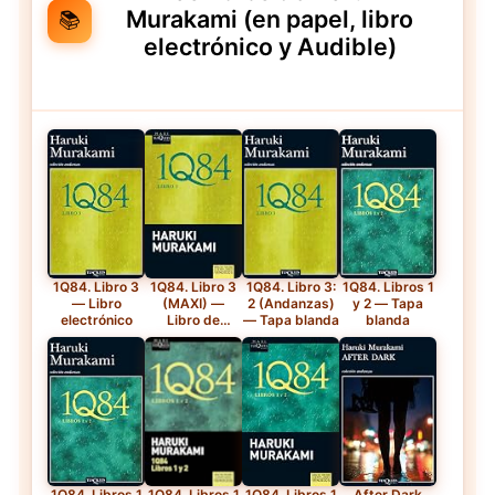
Murakami (en papel, libro
📚
electrónico y Audible)
1Q84. Libro 3
1Q84. Libro 3
1Q84. Libro 3:
1Q84. Libros 1
— Libro
(MAXI) —
2 (Andanzas)
y 2 — Tapa
electrónico
Libro de
— Tapa blanda
blanda
bolsillo
1Q84. Libros 1
1Q84. Libros 1
1Q84. Libros 1
After Dark