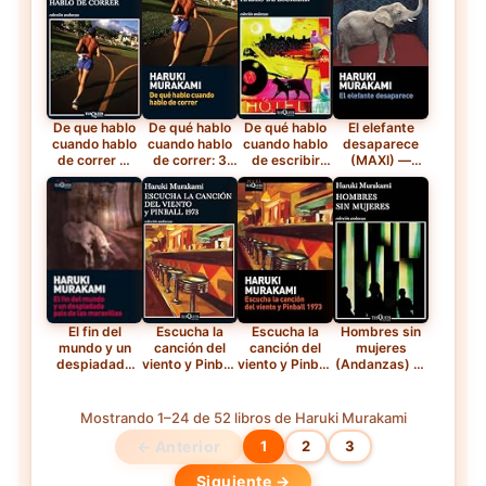
Libro
electrónico
De que hablo
De qué hablo
De qué hablo
El elefante
cuando hablo
cuando hablo
cuando hablo
desaparece
de correr —
de correr: 3
de escribir
(MAXI) —
Tapa blanda
(MAXI) —
(Andanzas) —
Libro de
Libro de
Tapa blanda
bolsillo
bolsillo
El fin del
Escucha la
Escucha la
Hombres sin
mundo y un
canción del
canción del
mujeres
despiadado
viento y Pinball
viento y Pinball
(Andanzas) —
país de las
1973
1973: 3 (MAXI)
Libro
maravillas
(Andanzas) —
— Libro de
electrónico
Libro
bolsillo
Mostrando 1–24 de 52 libros de Haruki Murakami
electrónico
← Anterior
1
2
3
Siguiente →