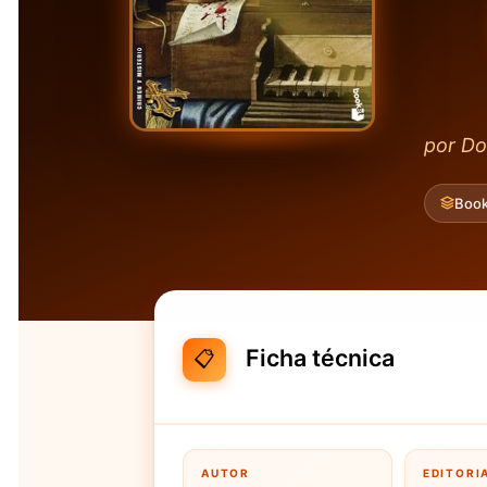
por D
Book
Ficha técnica
📋
AUTOR
EDITORI