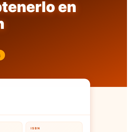
tenerlo en
n
¡
ISBN