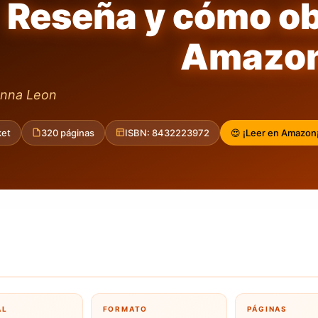
Reseña y cómo ob
Amazo
onna Leon
et
320 páginas
ISBN: 8432223972
😍 ¡Leer en Amazon
AL
FORMATO
PÁGINAS