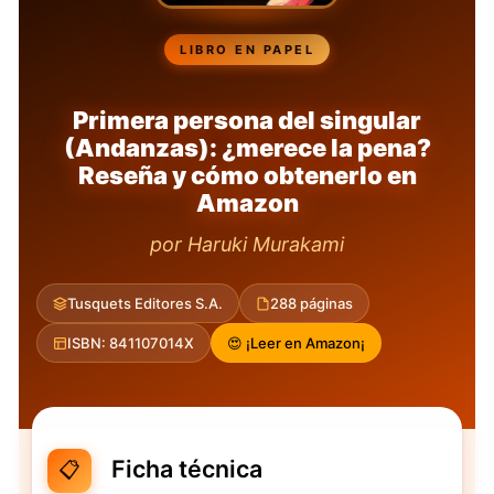
LIBRO EN PAPEL
Primera persona del singular
(Andanzas): ¿merece la pena?
Reseña y cómo obtenerlo en
Amazon
por Haruki Murakami
Tusquets Editores S.A.
288 páginas
ISBN: 841107014X
😍 ¡Leer en Amazon¡
Ficha técnica
📋