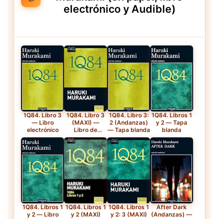
electrónico y Audible)
1Q84. Libro 3
1Q84. Libro 3
1Q84. Libro 3:
1Q84. Libros 1
— Libro
(MAXI) —
2 (Andanzas)
y 2 — Tapa
electrónico
Libro de
— Tapa blanda
blanda
bolsillo
1Q84. Libros 1
1Q84. Libros 1
1Q84. Libros 1
After Dark
y 2 — Libro
y 2 (MAXI)
y 2: 3 (MAXI)
(Andanzas) —