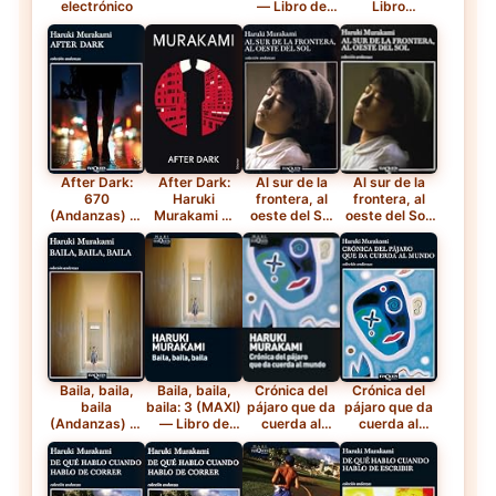
electrónico
— Libro de
Libro
bolsillo
electrónico
After Dark:
After Dark:
Al sur de la
Al sur de la
670
Haruki
frontera, al
frontera, al
(Andanzas) —
Murakami —
oeste del Sol
oeste del Sol:
Tapa blanda
Tapa blanda
(Andanzas) —
520
Libro
(Andanzas)
electrónico
Baila, baila,
Baila, baila,
Crónica del
Crónica del
baila
baila: 3 (MAXI)
pájaro que da
pájaro que da
(Andanzas) —
— Libro de
cuerda al
cuerda al
Libro
bolsillo
mundo
mundo
electrónico
(Andanzas) —
Libro
electrónico