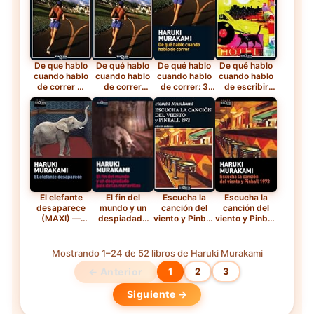
De que hablo
De qué hablo
De qué hablo
De qué hablo
cuando hablo
cuando hablo
cuando hablo
cuando hablo
de correr —
de correr
de correr: 3
de escribir
Tapa blanda
(Andanzas) —
(MAXI) —
(Andanzas) —
Libro
Libro de
Tapa blanda
electrónico
bolsillo
El elefante
El fin del
Escucha la
Escucha la
desaparece
mundo y un
canción del
canción del
(MAXI) —
despiadado
viento y Pinball
viento y Pinball
Libro de
país de las
1973
1973: 3 (MAXI)
bolsillo
maravillas
(Andanzas) —
— Libro de
Libro
bolsillo
Mostrando 1–24 de 52 libros de Haruki Murakami
electrónico
← Anterior
1
2
3
Siguiente →