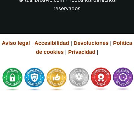
reservados
Aviso legal
|
Accesibilidad
|
Devoluciones
|
Política
de cookies
|
Privacidad
|