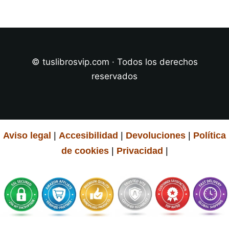
© tuslibrosvip.com · Todos los derechos
reservados
Aviso legal
|
Accesibilidad
|
Devoluciones
|
Política
de cookies
|
Privacidad
|