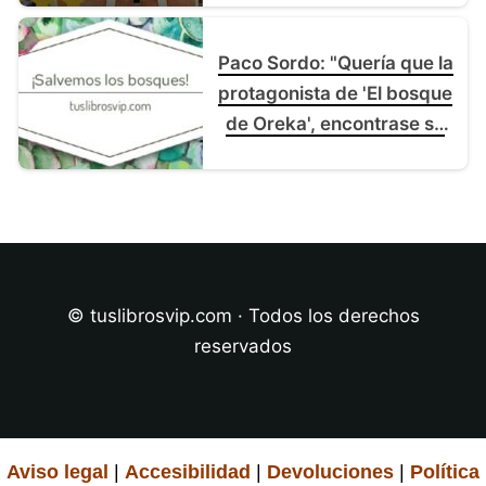
Paco Sordo: "Quería que la
protagonista de 'El bosque
de Oreka', encontrase su
propio camino"
© tuslibrosvip.com · Todos los derechos
reservados
Aviso legal
|
Accesibilidad
|
Devoluciones
|
Política