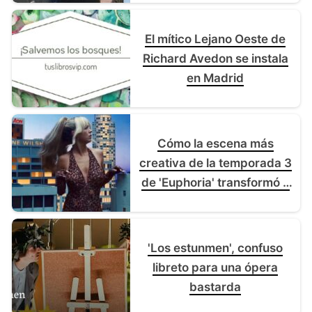
El mítico Lejano Oeste de
Richard Avedon se instala
en Madrid
Cómo la escena más
creativa de la temporada 3
de 'Euphoria' transformó a
Sydney Sweeney en una
mujer gigantesca a golpe
de artesanía
'Los estunmen', confuso
libreto para una ópera
bastarda