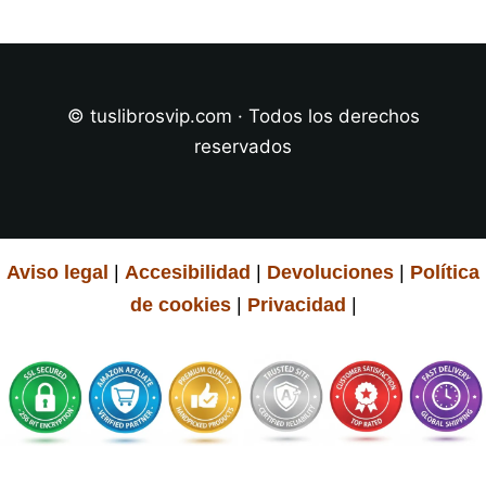
© tuslibrosvip.com · Todos los derechos
reservados
Aviso legal
|
Accesibilidad
|
Devoluciones
|
Política
de cookies
|
Privacidad
|