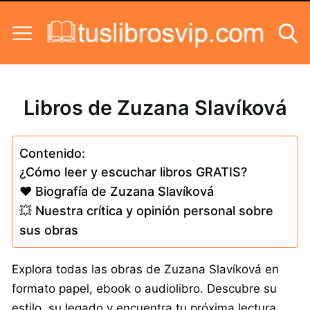
Skip to content
Libros de Zuzana Slavíková
Contenido:
¿Cómo leer y escuchar libros GRATIS?
❤️ Biografía de Zuzana Slavíková
💥 Nuestra crítica y opinión personal sobre
sus obras
Explora todas las obras de Zuzana Slavíková en
formato papel, ebook o audiolibro. Descubre su
estilo, su legado y encuentra tu próxima lectura