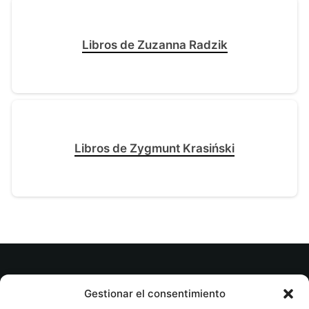
Libros de Zuzanna Radzik
Libros de Zygmunt Krasiński
© tuslibrosvip.com · Todos los derechos
Gestionar el consentimiento