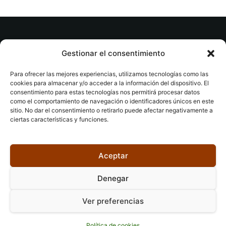
© tuslibrosvip.com · Todos los derechos
Gestionar el consentimiento
reservados
Para ofrecer las mejores experiencias, utilizamos tecnologías como las
cookies para almacenar y/o acceder a la información del dispositivo. El
consentimiento para estas tecnologías nos permitirá procesar datos
como el comportamiento de navegación o identificadores únicos en este
sitio. No dar el consentimiento o retirarlo puede afectar negativamente a
ciertas características y funciones.
Aviso legal
|
Accesibilidad
|
Devoluciones
|
Política
de cookies
|
Privacidad
|
Aceptar
Denegar
Ver preferencias
Política de cookies