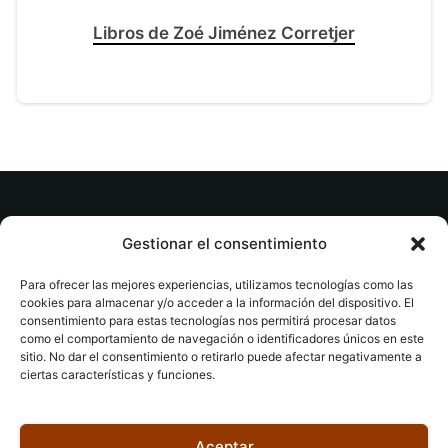
Libros de Zoé Jiménez Corretjer
© tuslibrosvip.com · Todos los derechos
Gestionar el consentimiento
reservados
Para ofrecer las mejores experiencias, utilizamos tecnologías como las
cookies para almacenar y/o acceder a la información del dispositivo. El
consentimiento para estas tecnologías nos permitirá procesar datos
como el comportamiento de navegación o identificadores únicos en este
sitio. No dar el consentimiento o retirarlo puede afectar negativamente a
ciertas características y funciones.
Aviso legal
|
Accesibilidad
|
Devoluciones
|
Política
de cookies
|
Privacidad
|
Aceptar