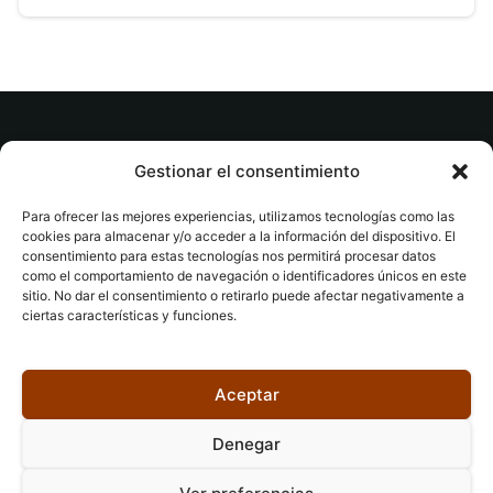
© tuslibrosvip.com · Todos los derechos
Gestionar el consentimiento
reservados
Para ofrecer las mejores experiencias, utilizamos tecnologías como las
cookies para almacenar y/o acceder a la información del dispositivo. El
consentimiento para estas tecnologías nos permitirá procesar datos
como el comportamiento de navegación o identificadores únicos en este
sitio. No dar el consentimiento o retirarlo puede afectar negativamente a
ciertas características y funciones.
Aviso legal
|
Accesibilidad
|
Devoluciones
|
Política
de cookies
|
Privacidad
|
Aceptar
Denegar