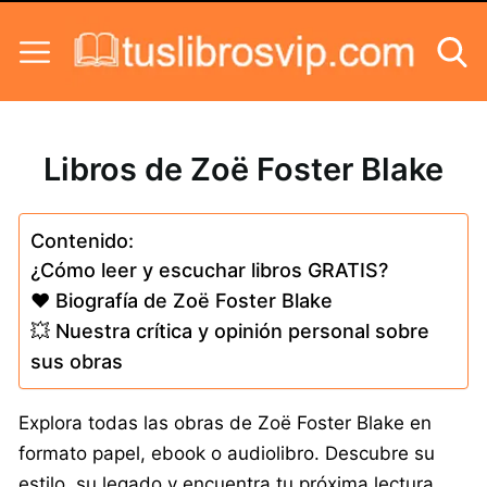
Skip to content
Libros de Zoë Foster Blake
Contenido:
¿Cómo leer y escuchar libros GRATIS?
❤️ Biografía de Zoë Foster Blake
💥 Nuestra crítica y opinión personal sobre
sus obras
Explora todas las obras de Zoë Foster Blake en
formato papel, ebook o audiolibro. Descubre su
estilo, su legado y encuentra tu próxima lectura