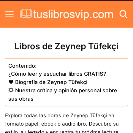
Skip to content
Libros de Zeynep Tüfekçi
Contenido:
¿Cómo leer y escuchar libros GRATIS?
❤️ Biografía de Zeynep Tüfekçi
💥 Nuestra crítica y opinión personal sobre
sus obras
Explora todas las obras de Zeynep Tüfekçi en
formato papel, ebook o audiolibro. Descubre su
estilo, su legado y encuentra tu próxima lectura