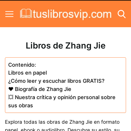
Skip to content
Libros de Zhang Jie
Contenido:
Libros en papel
¿Cómo leer y escuchar libros GRATIS?
❤️ Biografía de Zhang Jie
💥 Nuestra crítica y opinión personal sobre
sus obras
Explora todas las obras de Zhang Jie en formato
papel, ebook o audiolibro. Descubre su estilo, su