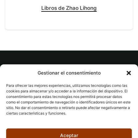
Libros de Zhao Lihong
© tuslibrosvip.com · Todos los derechos
Gestionar el consentimiento
reservados
Para ofrecer las mejores experiencias, utilizamos tecnologías como las
cookies para almacenar y/o acceder a la información del dispositivo. El
consentimiento para estas tecnologías nos permitirá procesar datos
como el comportamiento de navegación o identificadores únicos en este
sitio. No dar el consentimiento o retirarlo puede afectar negativamente a
ciertas características y funciones.
Aviso legal
|
Accesibilidad
|
Devoluciones
|
Política
de cookies
|
Privacidad
|
Aceptar