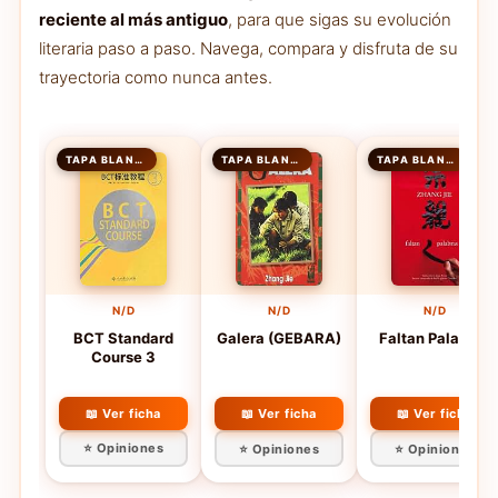
reciente al más antiguo
, para que sigas su evolución
literaria paso a paso. Navega, compara y disfruta de su
trayectoria como nunca antes.
TAPA BLANDA
TAPA BLANDA
TAPA BLANDA
N/D
N/D
N/D
BCT Standard
Galera (GEBARA)
Faltan Palabras
Course 3
📖 Ver ficha
📖 Ver ficha
📖 Ver ficha
⭐ Opiniones
⭐ Opiniones
⭐ Opiniones