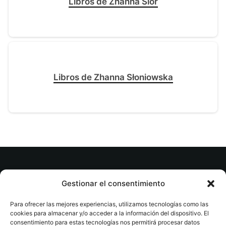
Libros de Zhanna Slor
Libros de Zhanna Słoniowska
© tuslibrosvip.com · Todos los derechos
Gestionar el consentimiento
reservados
Para ofrecer las mejores experiencias, utilizamos tecnologías como las
cookies para almacenar y/o acceder a la información del dispositivo. El
consentimiento para estas tecnologías nos permitirá procesar datos