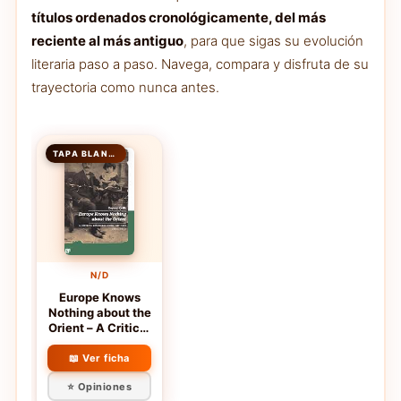
títulos ordenados cronológicamente, del más
reciente al más antiguo
, para que sigas su evolución
literaria paso a paso. Navega, compara y disfruta de su
trayectoria como nunca antes.
TAPA BLANDA
N/D
Europe Knows
Nothing about the
Orient – A Critical
Discourse (1872–
1932): A Critical
📖 Ver ficha
Discourse from
⭐ Opiniones
the East (1872-