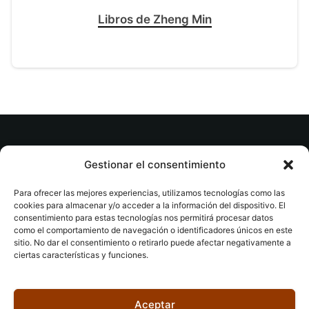
Libros de Zheng Min
© tuslibrosvip.com · Todos los derechos
Gestionar el consentimiento
reservados
Para ofrecer las mejores experiencias, utilizamos tecnologías como las
cookies para almacenar y/o acceder a la información del dispositivo. El
consentimiento para estas tecnologías nos permitirá procesar datos
como el comportamiento de navegación o identificadores únicos en este
sitio. No dar el consentimiento o retirarlo puede afectar negativamente a
ciertas características y funciones.
Aviso legal
|
Accesibilidad
|
Devoluciones
|
Política
de cookies
|
Privacidad
|
Aceptar