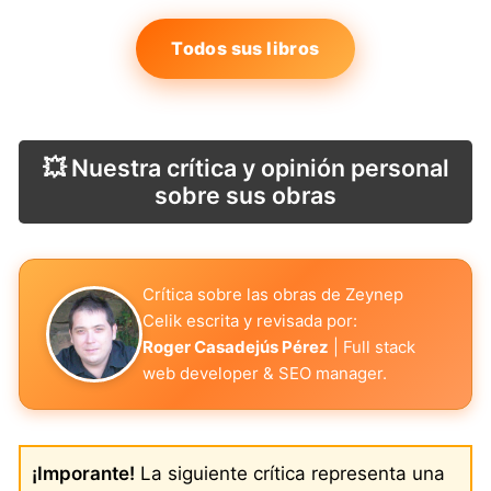
Todos sus libros
💥 Nuestra crítica y opinión personal
sobre sus obras
Crítica sobre las obras de Zeynep
Celik escrita y revisada por:
Roger Casadejús Pérez
| Full stack
web developer & SEO manager.
¡Imporante!
La siguiente crítica representa una