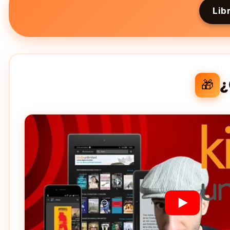
Lib
¿
🎁