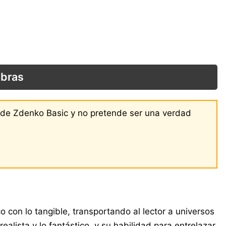
obras
s de Zdenko Basic y no pretende ser una verdad
 con lo tangible, transportando al lector a universos
alista y lo fantástico, y su habilidad para entrelazar