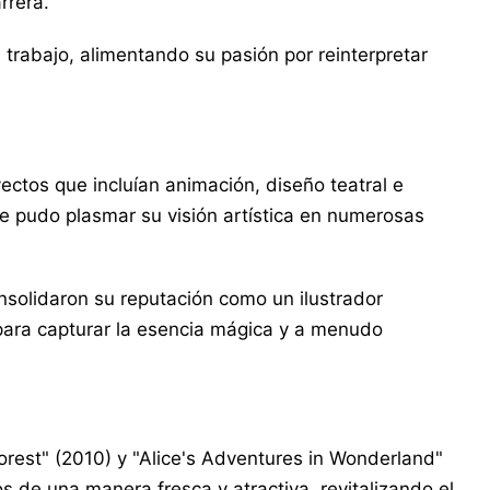
rrera.
u trabajo, alimentando su pasión por reinterpretar
ctos que incluían animación, diseño teatral e
nde pudo plasmar su visión artística en numerosas
consolidaron su reputación como un ilustrador
para capturar la esencia mágica y a menudo
orest" (2010) y "Alice's Adventures in Wonderland"
s de una manera fresca y atractiva, revitalizando el