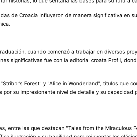
ar historias, lo que sentaría las bases para su futura ca
hadas de Croacia influyeron de manera significativa en s
nica.
raduación, cuando comenzó a trabajar en diversos proye
nes significativas fue con la editorial croata Profil, do
 "Stribor’s Forest" y "Alice in Wonderland", títulos que 
 por su impresionante nivel de detalle y su capacidad 
s, entre las que destacan "Tales from the Miraculous F
ca ilustración y su habilidad para reinventar los clásico