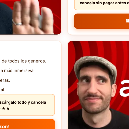
cancela sin pagar ante

s de todos los géneros.
ia más inmersiva.
eras.
al.
escárgalo todo y cancela
★★★★★
zon!