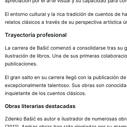
apreciación por el arte visual y su capacidad para cont
El entorno cultural y la rica tradición de cuentos de 
relatos clásicos a través de su perspectiva artística ú
Trayectoria profesional
La carrera de Bašić comenzó a consolidarse tras su g
ilustración de libros. Una de sus primeras colaboracio
publicaciones.
El gran salto en su carrera llegó con la publicación de
excepcionalmente talentoso. Sus obras son conocidas
inquietante de los cuentos clásicos.
Obras literarias destacadas
Zdenko Bašić es autor e ilustrador de numerosas obra
(2011). Ambas obras han sido elogiadas por su magnífi