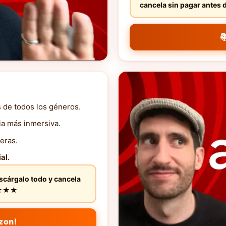
cancela sin pagar ante

s de todos los géneros.
ia más inmersiva.
eras.
al.
escárgalo todo y cancela
★★★★★
zon!