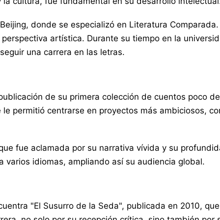
la cultura, fue fundamental en su desarrollo intelectual
e Beijing, donde se especializó en Literatura Comparad
su perspectiva artística. Durante su tiempo en la univer
seguir una carrera en las letras.
 publicación de su primera colección de cuentos poco 
que le permitió centrarse en proyectos más ambiciosos, c
que fue aclamada por su narrativa vívida y su profundid
 varios idiomas, ampliando así su audiencia global.
uentra "El Susurro de la Seda", publicada en 2010, que
rrera, no solo por su recepción crítica, sino también por