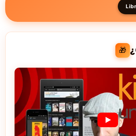
Lib
¿
🎁