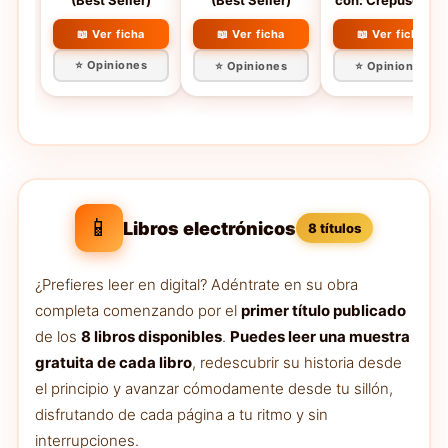
(Best Seller)
(Best Seller)
con: Crepúsculo |
Luna nueva |
Eclipse |
📖 Ver ficha
📖 Ver ficha
📖 Ver ficha
Amanecer):
⭐ Opiniones
⭐ Opiniones
⭐ Opiniones
26200 (Best
Seller)
📱
Libros electrónicos
8 títulos
¿Prefieres leer en digital? Adéntrate en su obra
completa comenzando por el
primer título publicado
de los
8 libros disponibles
.
Puedes leer una muestra
gratuita de cada libro
, redescubrir su historia desde
el principio y avanzar cómodamente desde tu sillón,
disfrutando de cada página a tu ritmo y sin
interrupciones.