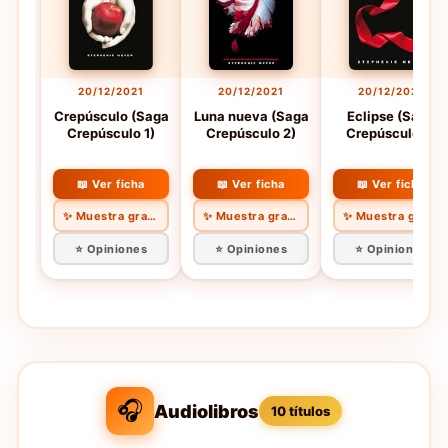
20/12/2021
20/12/2021
20/12/2021
Crepúsculo (Saga
Luna nueva (Saga
Eclipse (Saga
Crepúsculo 1)
Crepúsculo 2)
Crepúsculo 3)
📖 Ver ficha
📖 Ver ficha
📖 Ver ficha
✨ Muestra gratis
✨ Muestra gratis
✨ Muestra gratis
⭐ Opiniones
⭐ Opiniones
⭐ Opiniones
🎧
Audiolibros
10 títulos