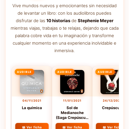
Vive mundos nuevos y emocionantes sin necesidad
de levantar un libro: con los audiolibros puedes
disfrutar de las
10 historias
de
Stephenie Meyer
mientras viajas, trabajas o te relajas, dejando que cada
palabra cobre vida en tu imaginación y transforme
cualquier momento en una experiencia inolvidable e
inmersiva.
AUDIBLE
AUDIBLE
AUDIBLE
04/11/2021
11/01/2021
24/12/2020
La química
Sol de
Crepúsculo
Medianoche
(Saga Crepúsculo
5)
📖 Ver ficha
📖 Ver ficha
📖 Ver ficha