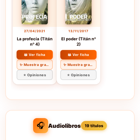
27/04/2021
13/11/2017
La profecía (Titán
El poder (Titán nº
nº 4)
2)
📖 Ver ficha
📖 Ver ficha
✨ Muestra gratis
✨ Muestra gratis
⭐ Opiniones
⭐ Opiniones
🎧
Audiolibros
19 títulos