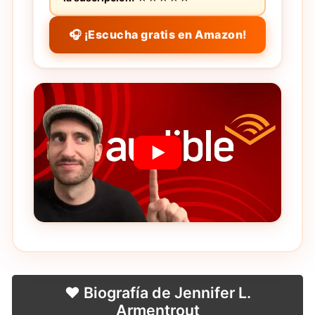
🎧 ¡Escucha gratis en Amazon!
❤️ Biografía de Jennifer L.
Armentrout