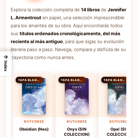
Explora la colección completa de
14 libros
de
Jennifer
L. Armentrout
en papel, una selección imprescindible
para los amantes de su obra. Aquí encontrarás todos
sus
títulos ordenados cronológicamente, del más
reciente al más antiguo
, para que sigas su evolución
literaria paso a paso. Navega, compara y disfruta de su
→
trayectoria como nunca antes.
Index
TAPA BLANDA
TAPA BLANDA
TAPA BLANDA
01/11/2023
01/11/2023
01/11/2023
Obsidian (Neo)
Onyx (SIN
Opal (SIN
COLECCION)
COLECCION)