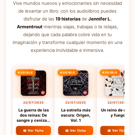
Vive mundos nuevos y emocionantes sin necesidad
de levantar un libro: con los audiolibros puedes
disfrutar de las
19 historias
de
Jennifer L.
Armentrout
mientras viajas, trabajas o te relajas,
dejando que cada palabra cobre vida en tu
imaginación y transforme cualquier momento en una
experiencia inolvidable e inmersiva.
AUDIBLE
AUDIBLE
AUDIBLE
22/07/2025
22/07/2025
22/07/2025
La guerra de las
La estrella más
Un reino de carne
dos reinas: De
oscura: Origen,
y fuego
sangre y cenizas,
Vol. 1
Vol. 4
📖 Ver ficha
📖 Ver ficha
📖 Ver ficha