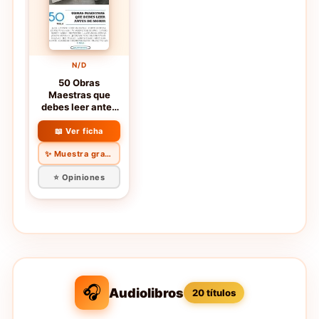
N/D
50 Obras
Maestras que
debes leer antes
de morir: Vol.6
(Bauer Classics)
📖 Ver ficha
(Los Más
✨ Muestra gratis
Vendidos en
Español)
⭐ Opiniones
🎧
Audiolibros
20 títulos