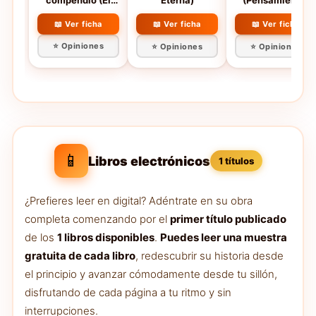
compendio (El
Eterna)
(Pensamiento)
libro de bolsillo -
Bibliotecas de
📖 Ver ficha
📖 Ver ficha
📖 Ver ficha
autor - Biblioteca
⭐ Opiniones
⭐ Opiniones
⭐ Opiniones
Nietzsche)
📱
Libros electrónicos
1 títulos
¿Prefieres leer en digital? Adéntrate en su obra
completa comenzando por el
primer título publicado
de los
1 libros disponibles
.
Puedes leer una muestra
gratuita de cada libro
, redescubrir su historia desde
el principio y avanzar cómodamente desde tu sillón,
disfrutando de cada página a tu ritmo y sin
interrupciones.