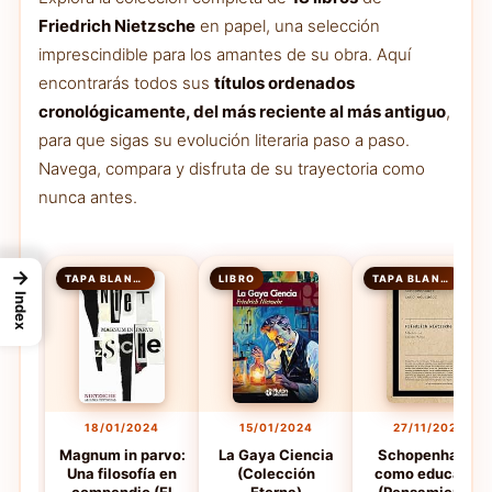
Friedrich Nietzsche
en papel, una selección
imprescindible para los amantes de su obra. Aquí
encontrarás todos sus
títulos ordenados
cronológicamente, del más reciente al más antiguo
,
para que sigas su evolución literaria paso a paso.
Navega, compara y disfruta de su trayectoria como
nunca antes.
→
TAPA BLANDA
LIBRO
TAPA BLANDA
Index
18/01/2024
15/01/2024
27/11/2023
Magnum in parvo:
La Gaya Ciencia
Schopenhauer
Una filosofía en
(Colección
como educador