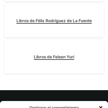
Libros de Félix Rodríguez de La Fuente
Libros de Felsen Yuri
© tuslibrosvip.com · Todos los derechos
Gestionar el consentimiento