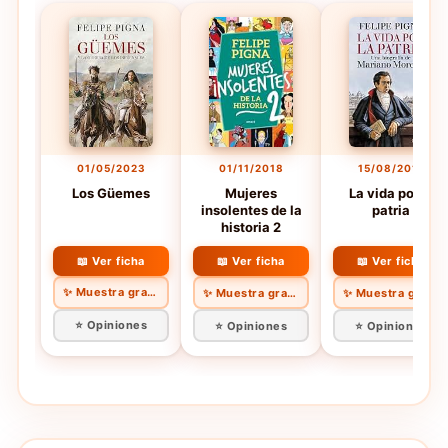
01/05/2023
01/11/2018
15/08/2017
Los Güemes
Mujeres
La vida por la
insolentes de la
patria
historia 2
📖 Ver ficha
📖 Ver ficha
📖 Ver ficha
✨ Muestra gratis
✨ Muestra gratis
✨ Muestra gratis
⭐ Opiniones
⭐ Opiniones
⭐ Opiniones