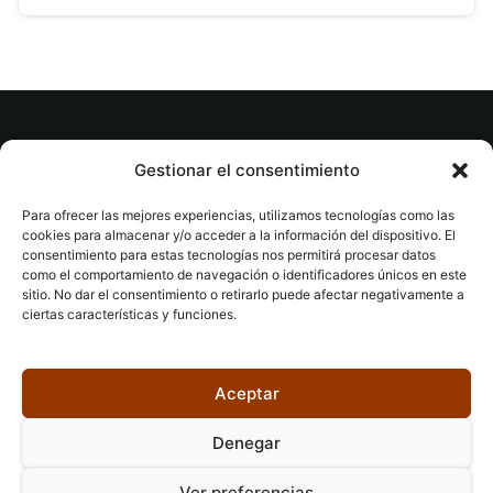
© tuslibrosvip.com · Todos los derechos
Gestionar el consentimiento
reservados
Para ofrecer las mejores experiencias, utilizamos tecnologías como las
cookies para almacenar y/o acceder a la información del dispositivo. El
consentimiento para estas tecnologías nos permitirá procesar datos
como el comportamiento de navegación o identificadores únicos en este
sitio. No dar el consentimiento o retirarlo puede afectar negativamente a
ciertas características y funciones.
Aviso legal
|
Accesibilidad
|
Devoluciones
|
Política
de cookies
|
Privacidad
|
Aceptar
Denegar
Ver preferencias