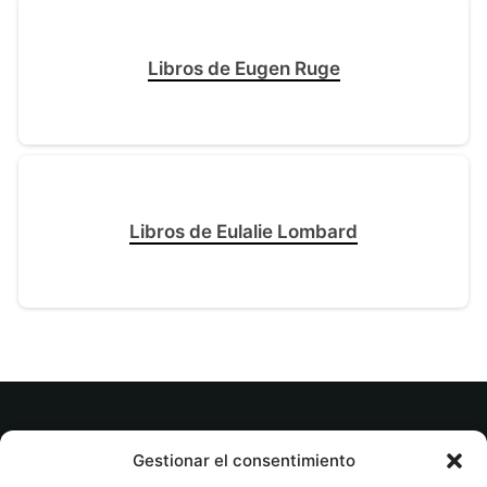
Libros de Eugen Ruge
Libros de Eulalie Lombard
© tuslibrosvip.com · Todos los derechos
Gestionar el consentimiento
reservados