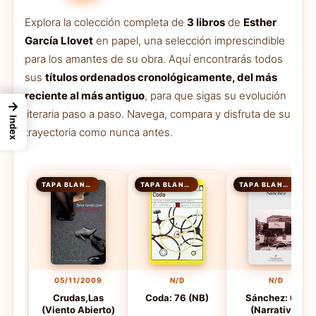
Explora la colección completa de
3 libros
de
Esther
García Llovet
en papel, una selección imprescindible
para los amantes de su obra. Aquí encontrarás todos
sus
títulos ordenados cronológicamente, del más
reciente al más antiguo
, para que sigas su evolución
→
literaria paso a paso. Navega, compara y disfruta de su
Index
trayectoria como nunca antes.
TAPA BLANDA
TAPA BLANDA
TAPA BLANDA
05/11/2009
N/D
N/D
Crudas,Las
Coda: 76 (NB)
Sánchez: 618
(Viento Abierto)
(Narrativas