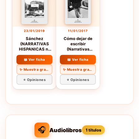
23/01/2019
11/01/2017
Sánchez
Cómo dejar de
(NARRATIVAS
escribir
HISPANICAS nº
(Narrativas
618)
hispánicas nº
578)
📖 Ver ficha
📖 Ver ficha
✨ Muestra gratis
✨ Muestra gratis
⭐ Opiniones
⭐ Opiniones
🎧
Audiolibros
1 títulos