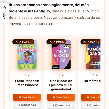
títulos ordenados cronológicamente, del más
→
reciente al más antiguo
, para que sigas su evolución
Index
literaria paso a paso. Navega, compara y disfruta de su
trayectoria como nunca antes.
TAPA BLANDA
TAPA DURA
TAPA BLANDA
N/D
N/D
N/D
Fresh Princess:
One Blood: An
Du même sang
Fresh Princess
epic new multi-
generational
novel about Black
motherhood and
📖 Ver ficha
📖 Ver ficha
📖 Ver ficha
family secrets
⭐ Opiniones
⭐ Opiniones
⭐ Opiniones
from author