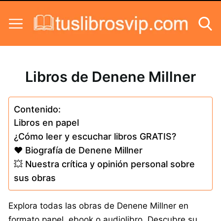
Skip to content
Libros de Denene Millner
Contenido:
Libros en papel
¿Cómo leer y escuchar libros GRATIS?
❤️ Biografía de Denene Millner
💥 Nuestra crítica y opinión personal sobre
sus obras
Explora todas las obras de Denene Millner en
formato papel, ebook o audiolibro. Descubre su