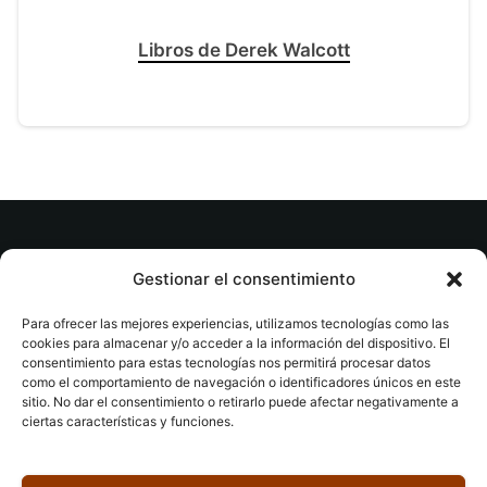
Libros de Derek Walcott
© tuslibrosvip.com · Todos los derechos
Gestionar el consentimiento
reservados
Para ofrecer las mejores experiencias, utilizamos tecnologías como las
cookies para almacenar y/o acceder a la información del dispositivo. El
consentimiento para estas tecnologías nos permitirá procesar datos
como el comportamiento de navegación o identificadores únicos en este
sitio. No dar el consentimiento o retirarlo puede afectar negativamente a
ciertas características y funciones.
Aviso legal
|
Accesibilidad
|
Devoluciones
|
Política
de cookies
|
Privacidad
|