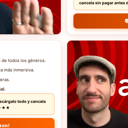
cancela sin pagar ante

s de todos los géneros.
ia más inmersiva.
eras.
al.
escárgalo todo y cancela
★★★★★
zon!