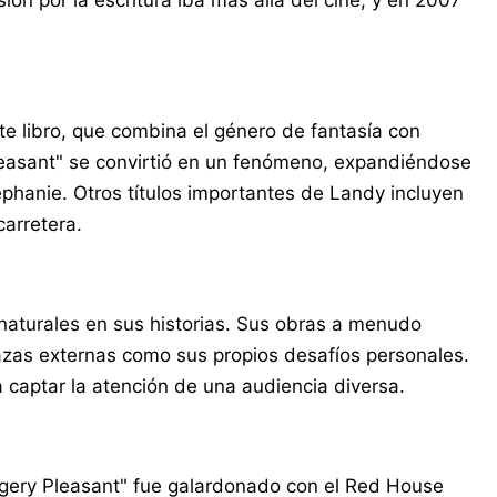
ón por la escritura iba más allá del cine, y en 2007
e libro, que combina el género de fantasía con
Pleasant" se convirtió en un fenómeno, expandiéndose
phanie. Otros títulos importantes de Landy incluyen
carretera.
aturales en sus historias. Sus obras a menudo
azas externas como sus propios desafíos personales.
a captar la atención de una audiencia diversa.
ggery Pleasant" fue galardonado con el Red House