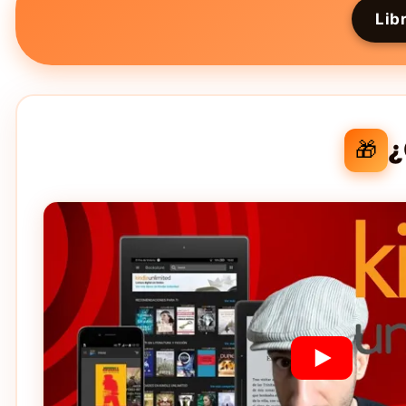
Lib
¿
🎁