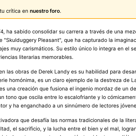
u crítica en
nuestro foro
.
74, ha sabido consolidar su carrera a través de una me
e "Skulduggery Pleasant", que ha capturado la imaginac
es muy carismáticos. Su estilo único lo integra en el s
iencias literarias memorables.
en las obras de Derek Landy es su habilidad para desar
erie homónima, es un claro ejemplo de la destreza de La
es una creación que fusiona el ingenio mordaz de un de
un tono que oscila entre lo escalofriante y lo cómicame
autor y ha enganchado a un sinnúmero de lectores jóvene
vadora que desafía las normas tradicionales de la liter
ltad, el sacrificio, y la lucha entre el bien y el mal, lo