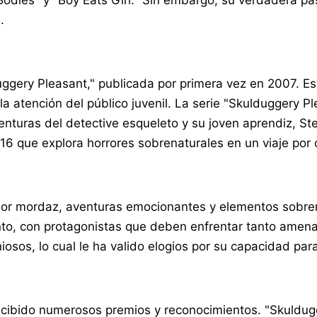
dies" y "Boy Eats Girl." Sin embargo, su verdadera pasi
.
ery Pleasant," publicada por primera vez en 2007. Est
a atención del público juvenil. La serie "Skulduggery 
nturas del detective esqueleto y su joven aprendiz, Ste
16 que explora horrores sobrenaturales en un viaje por 
or mordaz, aventuras emocionantes y elementos sobren
nto, con protagonistas que deben enfrentar tanto amen
iosos, lo cual le ha valido elogios por su capacidad par
 recibido numerosos premios y reconocimientos. "Skuldu