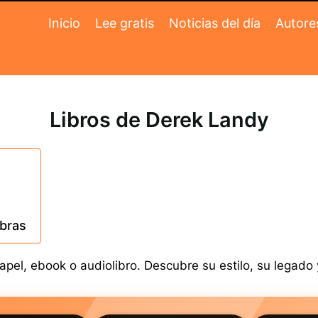
Inicio
Lee gratis
Noticias del día
Autore
Libros de Derek Landy
obras
el, ebook o audiolibro. Descubre su estilo, su legado y