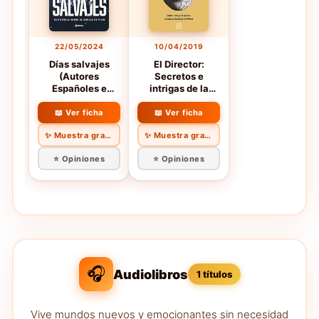
22/05/2024
10/04/2019
Días salvajes
El Director:
(Autores
Secretos e
Españoles e
intrigas de la
Iberoamericanos)
prensa narrados
por el exdirector
📖 Ver ficha
📖 Ver ficha
de El Mundo
✨ Muestra gratis
✨ Muestra gratis
⭐ Opiniones
⭐ Opiniones
🎧
Audiolibros
1 títulos
Vive mundos nuevos y emocionantes sin necesidad