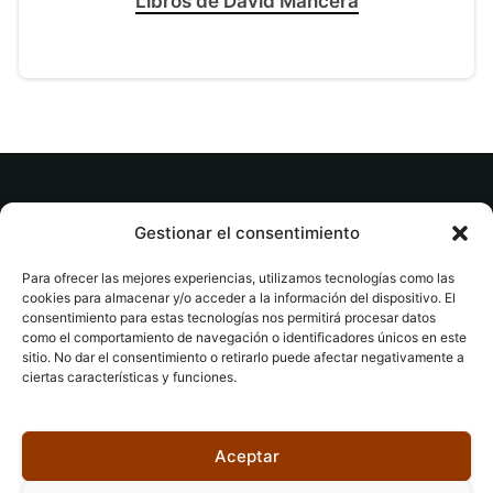
Libros de David Mancera
© tuslibrosvip.com · Todos los derechos
Gestionar el consentimiento
reservados
Para ofrecer las mejores experiencias, utilizamos tecnologías como las
cookies para almacenar y/o acceder a la información del dispositivo. El
consentimiento para estas tecnologías nos permitirá procesar datos
como el comportamiento de navegación o identificadores únicos en este
sitio. No dar el consentimiento o retirarlo puede afectar negativamente a
ciertas características y funciones.
Aviso legal
|
Accesibilidad
|
Devoluciones
|
Política
de cookies
|
Privacidad
|
Aceptar