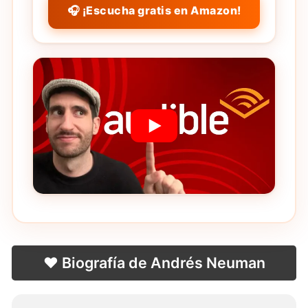
🎧 ¡Escucha gratis en Amazon!
❤️ Biografía de Andrés Neuman