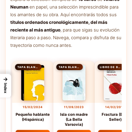
Neuman
en papel, una selección imprescindible para
los amantes de su obra. Aquí encontrarás todos sus
títulos ordenados cronológicamente, del más
reciente al más antiguo
, para que sigas su evolución
literaria paso a paso. Navega, compara y disfruta de su
trayectoria como nunca antes.
TAPA BLANDA
TAPA BLANDA
LIBRO DE BOLSILLO
→
Index
15/02/2024
11/09/2023
14/02/2019
Pequeño hablante
Isla con madre
Fractura (Best
(Hispánica)
(La Bella
Seller)
Varsovia)