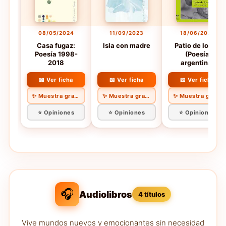
08/05/2024
11/09/2023
18/06/2021
Casa fugaz:
Isla con madre
Patio de locos
Poesía 1998-
(Poesía
2018
argentina)
📖 Ver ficha
📖 Ver ficha
📖 Ver ficha
✨ Muestra gratis
✨ Muestra gratis
✨ Muestra gratis
⭐ Opiniones
⭐ Opiniones
⭐ Opiniones
🎧
Audiolibros
4 títulos
Vive mundos nuevos y emocionantes sin necesidad