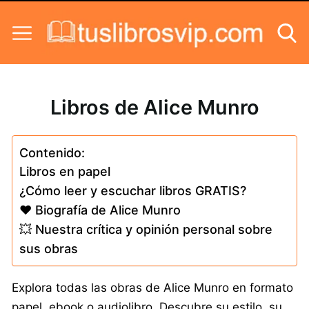
Skip to content
Libros de Alice Munro
Contenido:
Libros en papel
¿Cómo leer y escuchar libros GRATIS?
❤️ Biografía de Alice Munro
💥 Nuestra crítica y opinión personal sobre
sus obras
Explora todas las obras de Alice Munro en formato
papel, ebook o audiolibro. Descubre su estilo, su