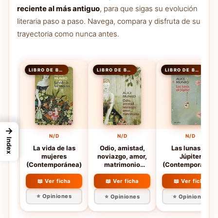
reciente al más antiguo
, para que sigas su evolución
literaria paso a paso. Navega, compara y disfruta de su
trayectoria como nunca antes.
LIBRO DE BOLSILLO
LIBRO DE BOLSILLO
LIBRO DE BOLSILLO
→
N/D
N/D
N/D
Index
La vida de las
Odio, amistad,
Las lunas de
mujeres
noviazgo, amor,
Júpiter
(Contemporánea)
matrimonio
(Contemporánea)
(Contemporánea)
📖 Ver ficha
📖 Ver ficha
📖 Ver ficha
⭐ Opiniones
⭐ Opiniones
⭐ Opiniones