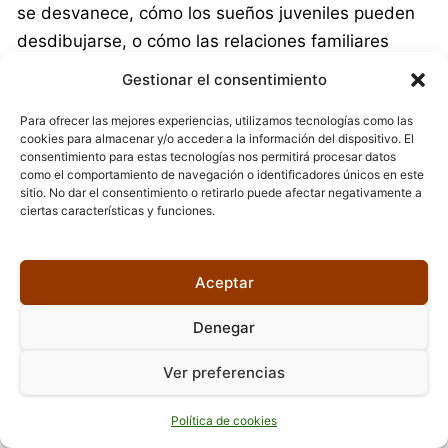
se desvanece, cómo los sueños juveniles pueden
desdibujarse, o cómo las relaciones familiares
mutan con los años. Esa sensibilidad hacia la
Gestionar el consentimiento
transitoriedad dota la obra de una melancolía
Para ofrecer las mejores experiencias, utilizamos tecnologías como las
contenida pero constante.
cookies para almacenar y/o acceder a la información del dispositivo. El
consentimiento para estas tecnologías nos permitirá procesar datos
Los secretos, lo oculto, las omisiones y los vacíos
como el comportamiento de navegación o identificadores únicos en este
sitio. No dar el consentimiento o retirarlo puede afectar negativamente a
juegan un papel dramático: algunos sucesos
ciertas características y funciones.
permanecen no dichos, y esas zonas oscuras
moldean el carácter de los personajes. La tensión
Aceptar
entre lo explícito y lo implícito es campo de
exploración constante. A menudo la vida cotidiana
Denegar
es escenario de conflictos internos intensos que no
se manifiestan a través de eventos extremos sino
Ver preferencias
por diferencias mínimas, desequilibrios de matiz,
Política de cookies
silencios y arrepentimientos.