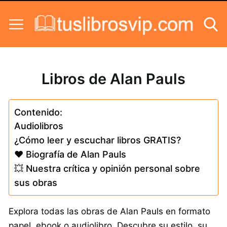
Skip to content
Libros de Alan Pauls
Contenido:
Audiolibros
¿Cómo leer y escuchar libros GRATIS?
❤️ Biografía de Alan Pauls
💥 Nuestra crítica y opinión personal sobre
sus obras
Explora todas las obras de Alan Pauls en formato
papel, ebook o audiolibro. Descubre su estilo, su