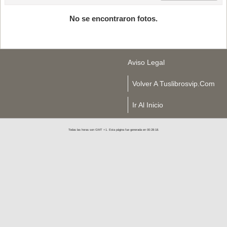
No se encontraron fotos.
Aviso Legal
Volver A Tuslibrosvip.com
Ir Al Inicio
Todas las horas son GMT +1. Esta página fue generada en 00:28:18.