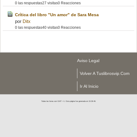
0 las respuestas
27 visitas
0 Reacciones
Crítica del libro "Un amor" de Sara Mesa
por
Ditx
0 las respuestas
40 visitas
0 Reacciones
Aviso Legal
Volver A Tuslibrosvip.com
Ir Al Inicio
Todas las horas son GMT +1. Esta página fue generada en 15:39:49.