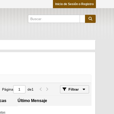
Inicio de Sesión o Registro
Página
de
1
Filtrar
icas
Último Mensaje
stas