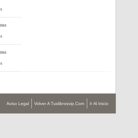
es
stas
es
stas
es
Aviso Legal
Volver A Tuslibrosvip.com
Ir Al Inicio