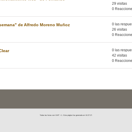
29 visitas
0 Reaccion
0 las respue
de semana" de Alfredo Moreno Muñoz
26 visitas
0 Reaccion
0 las respue
Clear
42 visitas
0 Reaccion
Todas las horas son GMT +1. Esta página fue generada en 10:27:27.