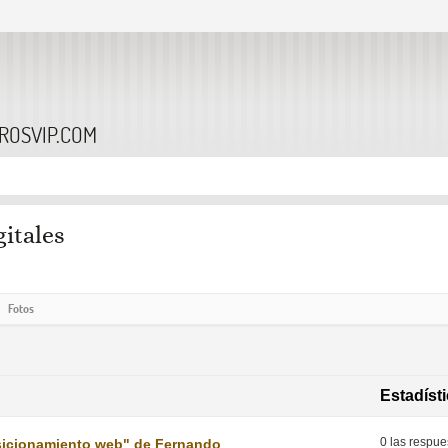
BROSVIP.COM
gitales
Fotos
Estadíst
0 las respue
posicionamiento web" de Fernando